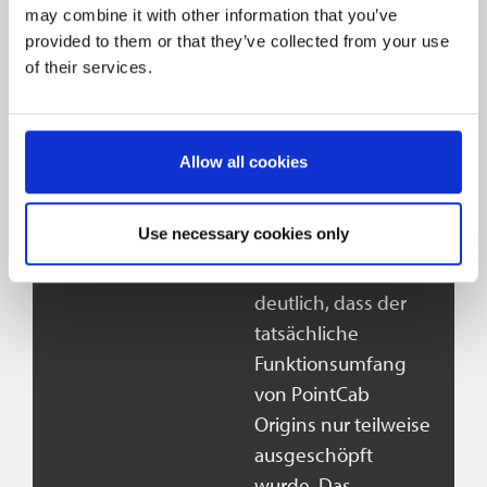
vollständige
may combine it with other information that you’ve
Geometrie
provided to them or that they’ve collected from your use
of their services.
zugreifen zu
können – ein klarer
Vorteil gegenüber
klassischen
Allow all cookies
Methoden.
Use necessary cookies only
Leider wurde erst im
Nachhinein
deutlich, dass der
tatsächliche
Funktionsumfang
von PointCab
Origins nur teilweise
ausgeschöpft
wurde. Das