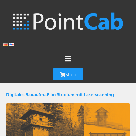
Shop
Digitales Bauaufmaß im Studium mit Laserscanning