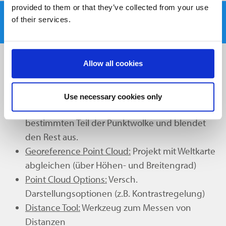
provided to them or that they’ve collected from your use
3D Ansichten (Punktwolken-Viewer &
of their services.
Bubble Views)
Werkzeuge:
Allow all cookies
Scan Positions:
Springt direkt in die Ansicht der
jeweiligen Scan-Position
Use necessary cookies only
Clipping Box:
Zieht eine Box um einen
bestimmten Teil der Punktwolke und blendet
den Rest aus.
Georeference Point Cloud:
Projekt mit Weltkarte
abgleichen (über Höhen- und Breitengrad)
Point Cloud Options:
Versch.
Darstellungsoptionen (z.B. Kontrastregelung)
Distance Tool:
Werkzeug zum Messen von
Distanzen