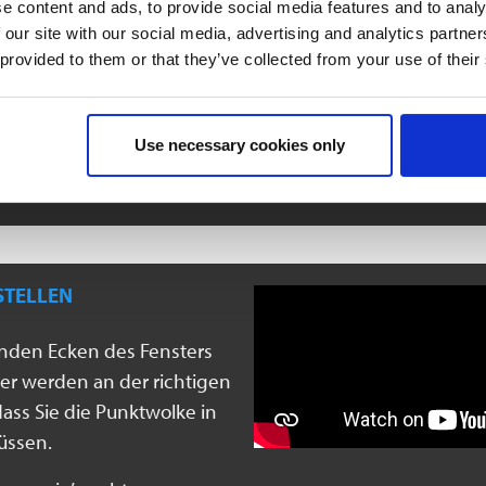
e content and ads, to provide social media features and to analy
 our site with our social media, advertising and analytics partn
Um eine Wand zu modell
 provided to them or that they’ve collected from your use of their
PointCab Origins abgreife
und die Ebenen und das 
Rest für Sie. Im Handumd
Use necessary cookies only
in 
RSTELLEN
enden Ecken des Fensters
ster werden an der richtigen
dass Sie die Punktwolke in
üssen.