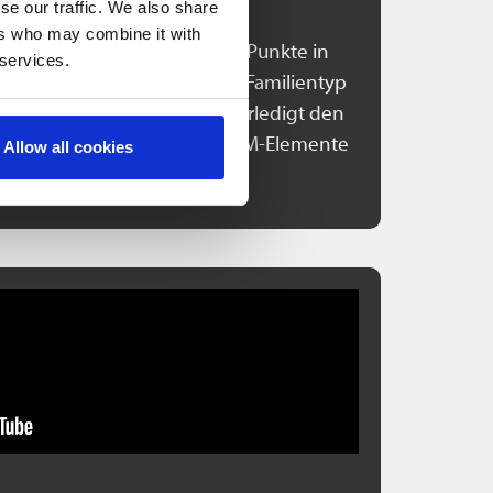
se our traffic. We also share
ers who may combine it with
ieren, müssen Sie nur zwei Punkte in
 services.
n. Sie wählen den richtigen Familientyp
Punktwolken-Plugin 4Revit erledigt den
rehen sind Ihre Wände als BIM-Elemente
Allow all cookies
Revit übertragen.