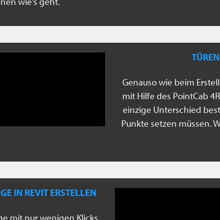
hnen wie’s geht.
TÜREN 
Genauso wie beim Erstel
mit Hilfe des PointCab 4
einzige Unterschied beste
Punkte setzen müssen. Wi
 IN REVIT ERSTELLEN
e mit nur wenigen Klicks