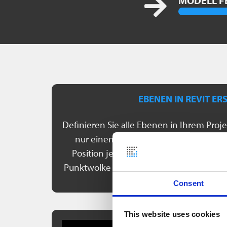
MODELL F
EBENEN IN REVIT ER
Definieren Sie alle Ebenen in Ihrem Projek
nur einem Klick können Sie in einer ve
Position jeder Ebene direkt in Autode
Punktwolke bleibt dabei in PointCab Origi
Consent
This website uses cookies