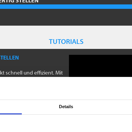
ERTIG STELLEN
TUTORIALS
STELLEN
t schnell und effizient. Mit
rtikalen Ansicht die 3D-
sk Revit übernehmen. Die
ns. Einfacher geht’s nicht!
Details
WÄNDE 