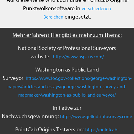
Punktwolkensoftware in
verschiedenen
eingesetzt.
Bereichen
Mehr erfahren? Hier gibt es mehr zum Thema:
National Society of Professional Surveyors
website:
https://www.nsps.us.com/
Washington as Public Land
Surveyor:
https://www.loc.gov/collections/george-washington-
papers/articles-and-essays/george-washington-survey-and-
mapmaker/washington-as-public-land-surveyor/
Initiative zur
Nachwuchsgewinnung:
https://www.getkidsintosurvey.com/
PointCab Origins Testversion:
https://pointcab-