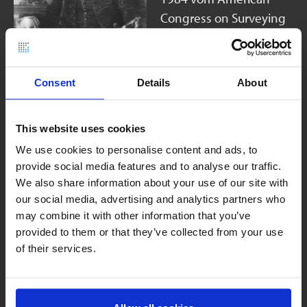
Congress on Surveying
and Mapping (
)
ACSM
ausgerufen. Darüber
hinaus unterzeichnete
Consent
Details
About
der 40. Präsident der
Vereinigten Staaten,
This website uses cookies
Ronald Reagan, eine
Proklamation des
We use cookies to personalise content and ads, to
provide social media features and to analyse our traffic.
Präsidenten, in der er
We also share information about your use of our site with
die Bürger aufforderte,
our social media, advertising and analytics partners who
professionelle
may combine it with other information that you’ve
Vermessungsingenieure
provided to them or that they’ve collected from your use
und ihre
of their services.
bemerkenswerten
Beiträge zu würdigen. Es
gibt viele berühmte