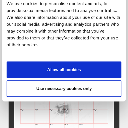
We use cookies to personalise content and ads, to
Man kann sich das ein bisschen so
provide social media features and to analyse our traffic.
vorstellen wie eine Straße zu einer
We also share information about your use of our site with
abgelegenen Hütte: Selbst wenn dort nur
our social media, advertising and analytics partners who
ein Haus steht, muss der ganze Weg
may combine it with other information that you’ve
provided to them or that they’ve collected from your use
dorthin gebaut werden – sonst kommt man
of their services.
nicht hin.
Allow all cookies
Use necessary cookies only