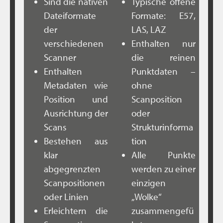
Sind die nativen
Typische offene
Dateiformate
Formate: E57,
der
LAS, LAZ
verschiedenen
Enthalten nur
Scanner
die reinen
Enthalten
Punktdaten –
Metadaten wie
ohne
Position und
Scanposition
Ausrichtung der
oder
Scans
Strukturinforma
Bestehen aus
tion
klar
Alle Punkte
abgegrenzten
werden zu einer
Scanpositionen
einzigen
oder Linien
„Wolke“
Erleichtern die
zusammengefü