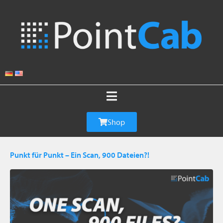
Shop
Punkt für Punkt​ – Ein Scan, 900 Dateien?!