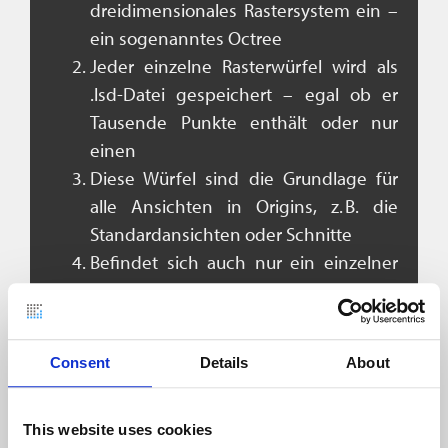
dreidimensionales Rastersystem ein –
ein sogenanntes Octree
Jeder einzelne Rasterwürfel wird als
.lsd-Datei gespeichert – egal ob er
Tausende Punkte enthält oder nur
einen
Diese Würfel sind die Grundlage für
alle Ansichten in Origins, z. B. die
Standardansichten oder Schnitte
Befindet sich auch nur ein einzelner
Punkt weit entfernt vom Haupt-
Scanbereich, erstellt Origins
automatisch alle
Consent
Details
About
dazwischenliegenden Würfel, um
diesen Punkt korrekt einordnen zu
können.
This website uses cookies