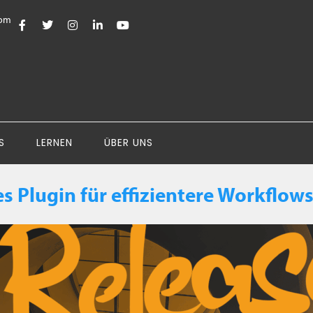
com
S
LERNEN
ÜBER UNS
 Plugin für effizientere Workflow