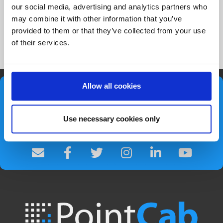
Im Video zeigen wir
our social media, advertising and analytics partners who
Ihnen wie’s
may combine it with other information that you’ve
provided to them or that they’ve collected from your use
funktioniert.
of their services.
SIE WOLLEN IMMER AUF DEM NEUSTEN STAND
Allow all cookies
BLEIBEN?
Dann folgen Sie uns auf Social Media oder
Use necessary cookies only
abonnieren Sie unseren Newsletter!