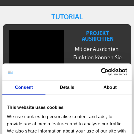
TUTORIAL
PROJEKT
AUSRICHTEN
Mit der Ausrichten-
Funktion können Sie
die Punktwolken in ein
von Ihnen definiertes
Koordinatensystem
Consent
Details
About
transformieren. Die
Standard Ansichten
werden dabei
This website uses cookies
automatisch neu
We use cookies to personalise content and ads, to
berechnet.
provide social media features and to analyse our traffic.
We also share information about your use of our site with