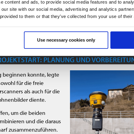
3D-Modell entstehen, das 
e content and ads, to provide social media features and to analy
 our site with our social media, advertising and analytics partn
Der Ansatz: die Verbindu
 provided to them or that they’ve collected from your use of their
terrestrischem Laserscan
Punktwolkenverarbeitung 
Use necessary cookies only
ROJEKTSTART: PLANUNG UND VORBEREITU
g beginnen konnte, legte
owohl für die freie
rscanners als auch für die
ohnenbilder diente.
fen, um die beiden
mbinieren und die daraus
charf zusammenzuführen.