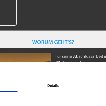
WORUM GEHT'S?
Für seine Abschlussarbeit
(Tiefbau) an der
DHBW Mosb
modernen, kombinierten W
Das Projektziel war klar defi
Details
verwertbare
Dokumentati
entlang der Ortsdurchfahr
zu erstellen.
Neben digitale