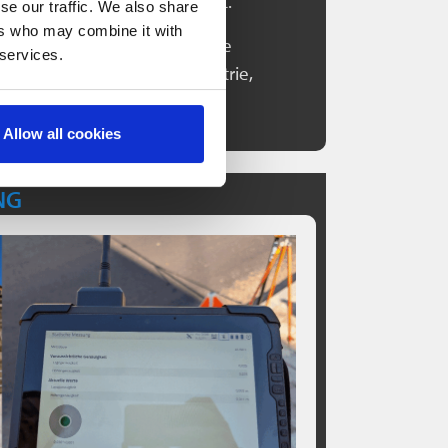
als Anschauungsobjekt dient.
se our traffic. We also share
ers who may combine it with
ng moderner Technologien wie
 services.
ning, Drohnen-Photogrammetrie,
und 3D-Druck.
Allow all cookies
NG