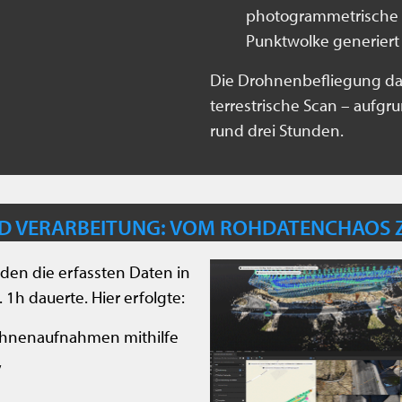
photogrammetrische 
Punktwolke generiert
Die Drohnenbefliegung dau
terrestrische Scan – aufg
rund drei Stunden.
D VERARBEITUNG: VOM ROHDATENCHAOS
den die erfassten Daten in
 1h dauerte. Hier erfolgte:
hnenaufnahmen mithilfe
,