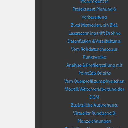
Worum geht’s?
Projektstart: Planung &
Vorbereitung
Zwei Methoden, ein Ziel:
Laserscanning trifft Drohne
Datenfusion & Verarbeitung:
Vom Rohdatenchaos zur
Punktwolke
Analyse & Profilerstellung mit
PointCab Origins
Vom Querprofil zum physischen
Modell: Weiterverarbeitung des
DGM
Zusätzliche Auswertung:
Virtueller Rundgang &
Planzeichnungen