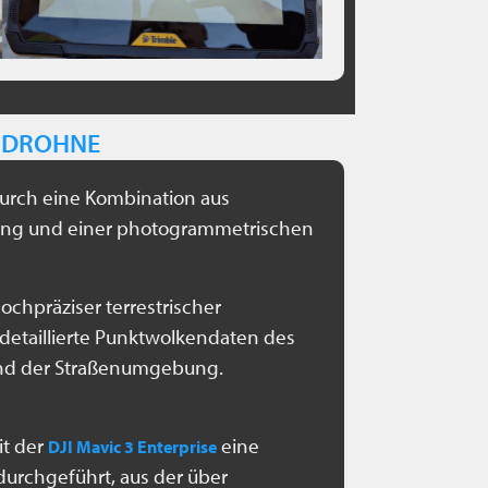
T DROHNE
urch eine Kombination aus
ning und einer photogrammetrischen
hochpräziser terrestrischer
e detaillierte Punktwolkendaten des
nd der Straßenumgebung.
it der
eine
DJI Mavic 3 Enterprise
urchgeführt, aus der über