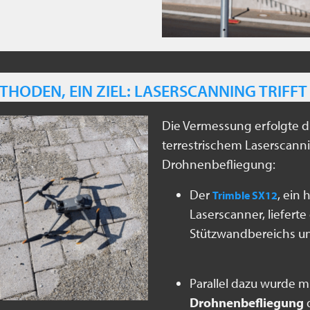
THODEN, EIN ZIEL: LASERSCANNING TRIFF
Die Vermessung erfolgte d
terrestrischem Laserscan
Drohnenbefliegung:
Der
, ein 
Trimble SX12
Laserscanner, liefert
Stützwandbereichs u
Parallel dazu wurde m
Drohnenbefliegung
d